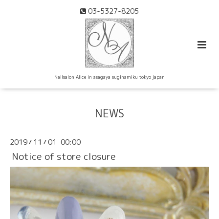
03-5327-8205
Nailsalon Alice in asagaya suginamiku tokyo japan
NEWS
2019
11
01 00:00
/
/
Notice of store closure