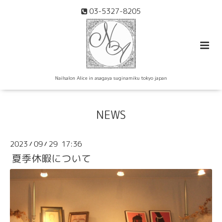
03-5327-8205
Nailsalon Alice in asagaya suginamiku tokyo japan
NEWS
2023
09
29 17:36
/
/
夏季休暇について