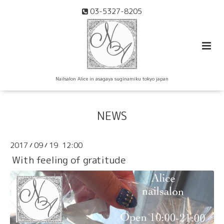
03-5327-8205
Nailsalon Alice in asagaya suginamiku tokyo japan
NEWS
2017
09
19 12:00
/
/
With feeling of gratitude