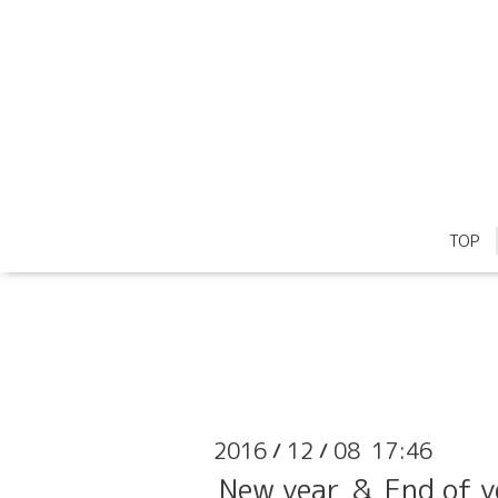
TOP
2016
12
08 17:46
/
/
New year ＆ End of y